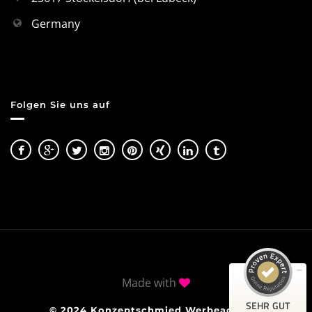
Germany
Folgen Sie uns auf
Kundenbewertungen und Erfahrungen zu
Konzeptschmied GmbH
SEHR GUT
100%
Empfehlungen auf
ProvenExpert.com
4,99 / 5,00
28
43
Made with
Bewertungen auf
Bewertungen von 3
ProvenExpert.com
anderen Quellen
SEHR GUT
© 2024 Konzeptschmied Werbeagentur