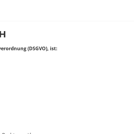
bH
erordnung (DSGVO), ist: