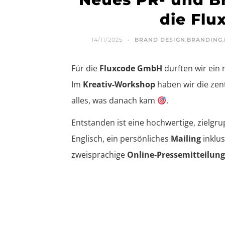
die Fl
14/11/2025
BRAND DESIGN
,
BRANDING
,
Für die
Fluxcode GmbH
durften wir ein
Im
Kreativ-Workshop
haben wir die zent
alles, was danach kam
.
Entstanden ist eine hochwertige, zielgr
Englisch, ein persönliches
Mailing
inklu
zweisprachige
Online-Pressemitteilung