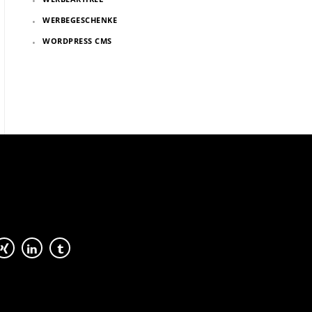
WERBEGESCHENKE
WORDPRESS CMS
Kundenbewertungen und Erfahrungen zu
Konzeptschmied GmbH
100%
SEHR GUT
Empfehlungen auf
ProvenExpert.com
4,99 / 5,00