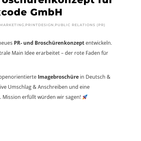
uxcode GmbH
MARKETING
,
PRINTDESIGN
,
PUBLIC RELATIONS (PR)
 neues
PR- und Broschürenkonzept
entwickeln.
rale Main Idee erarbeitet – der rote Faden für
uppenorientierte
Imagebroschüre
in Deutsch &
sive Umschlag & Anschreiben und eine
. Mission erfüllt würden wir sagen!