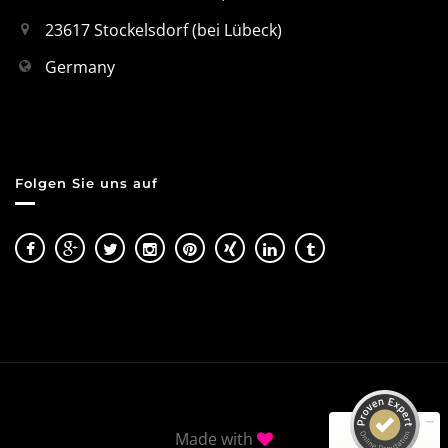
23617 Stockelsdorf (bei Lübeck)
Germany
Folgen Sie uns auf
Kundenbewertungen und Erfahrungen zu
Konzeptschmied GmbH
SEHR GUT
100%
Empfehlungen auf
ProvenExpert.com
4,99 / 5,00
28
43
Made with
Bewertungen auf
Bewertungen von 3