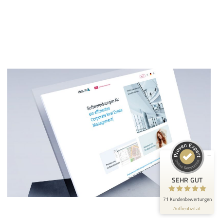
Kundenbewertungen und Erfahrungen zu
Konzeptschmied GmbH
SEHR GUT
100%
Empfehlungen auf
ProvenExpert.com
4,99 / 5,00
28
43
Bewertungen auf
Bewertungen von 3
ProvenExpert.com
anderen Quellen
SEHR GUT
Blick aufs ProvenExpert-Profil werfen
71 Kundenbewertungen
Authentizität
22.2.2026